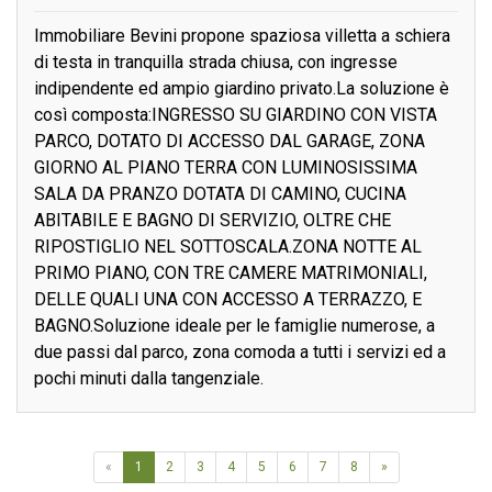
Immobiliare Bevini propone spaziosa villetta a schiera
di testa in tranquilla strada chiusa, con ingresse
indipendente ed ampio giardino privato.La soluzione è
così composta:INGRESSO SU GIARDINO CON VISTA
PARCO, DOTATO DI ACCESSO DAL GARAGE, ZONA
GIORNO AL PIANO TERRA CON LUMINOSISSIMA
SALA DA PRANZO DOTATA DI CAMINO, CUCINA
ABITABILE E BAGNO DI SERVIZIO, OLTRE CHE
RIPOSTIGLIO NEL SOTTOSCALA.ZONA NOTTE AL
PRIMO PIANO, CON TRE CAMERE MATRIMONIALI,
DELLE QUALI UNA CON ACCESSO A TERRAZZO, E
BAGNO.Soluzione ideale per le famiglie numerose, a
due passi dal parco, zona comoda a tutti i servizi ed a
pochi minuti dalla tangenziale.
«
1
2
3
4
5
6
7
8
»